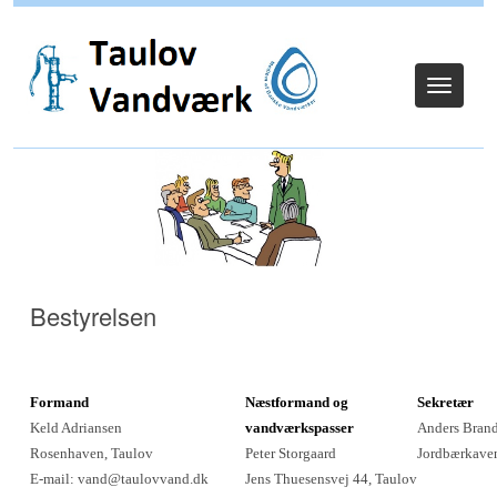
Log ind
Toggle
navigat
Bestyrelsen
Formand
Næstformand og
Sekret
Keld Adriansen
vandværkspasser
Anders Bra
Rosenhaven, Taulov
Peter Storgaard
Jordbærka
E-mail: vand@taulovvand.dk
Jens Thuesensvej 44, Taulov