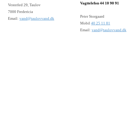
Vagttelefon 44 10 90 91
Vesterled 29, Taulov
7000 Fredericia
Peter Storgaard
Email:
vand@taulovvand.dk
Mobil
40 25 11 81
Email:
vand@taulovvand.dk