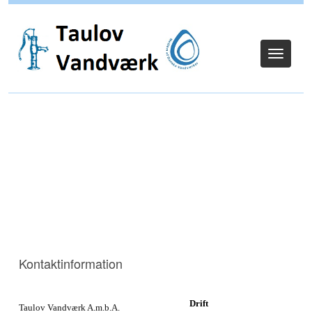
Log ind
Toggle
navigat
Kontaktinformation
Drift
Taulov Vandværk A.m.b.A.