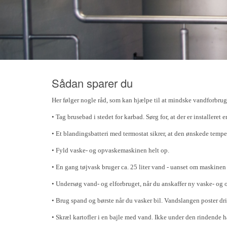
Sådan sparer du
Her følger nogle råd, som kan hjælpe til at mindske vandforbrug
• Tag brusebad i stedet for karbad. Sørg for, at der er installere
• Et blandingsbatteri med termostat sikrer, at den ønskede temp
• Fyld vaske- og opvaskemaskinen helt op.
• En gang tøjvask bruger ca. 25 liter vand - uanset om maskinen e
• Undersøg vand- og elforbruget, når du anskaffer ny vaske- og
• Brug spand og børste når du vasker bil. Vandslangen poster dr
• Skræl kartofler i en bajle med vand. Ikke under den rindende h