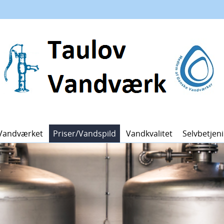
Vandværket
Priser/vandspild
Vandkvalitet
Selvbetjen