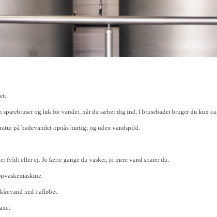
et:
t en sparebruser og luk for vandet, når du sæber dig ind. I brusebadet bruger du kun ca
eratur på badevandet opnås hurtigt og uden vandspild.
r fyldt eller ej. Jo færre gange du vasker, jo mere vand sparer du.
 opvaskemaskine.
ikkevand ned i afløbet.
ane.